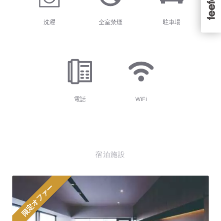
洗濯
全室禁煙
駐車場
電話
WiFi
宿泊施設
限定オファー