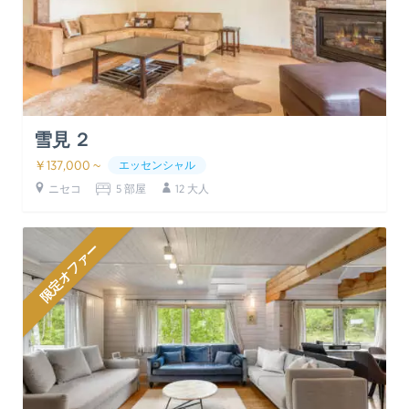
雪見 ２
￥137,000 ~
エッセンシャル
ニセコ
5 部屋
12 大人
限定オファー