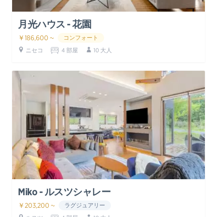
月光ハウス - 花園
￥186,600 ~
コンフォート
ニセコ
4 部屋
10 大人
Miko - ルスツシャレー
￥203,200 ~
ラグジュアリー