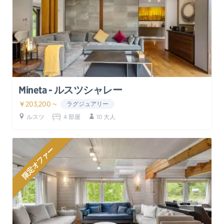
Mineta - ルスツシャレー
￥203,200 ~
ラグジュアリー
ルスツ
4 部屋
10 大人
限定オファー