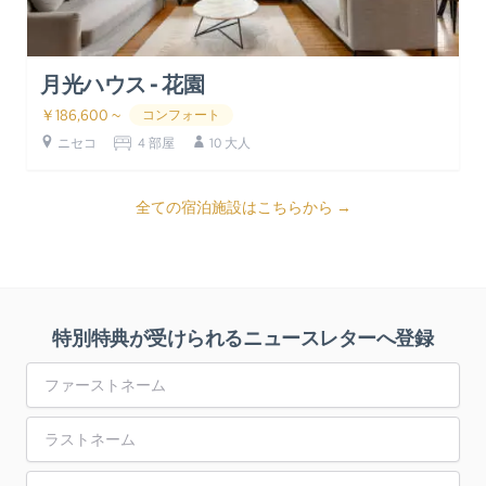
月光ハウス - 花園
￥186,600 ~
コンフォート
ニセコ
4 部屋
10 大人
全ての宿泊施設はこちらから →
特別特典が受けられるニュースレターへ登録
First Name
Last Name
Email Address