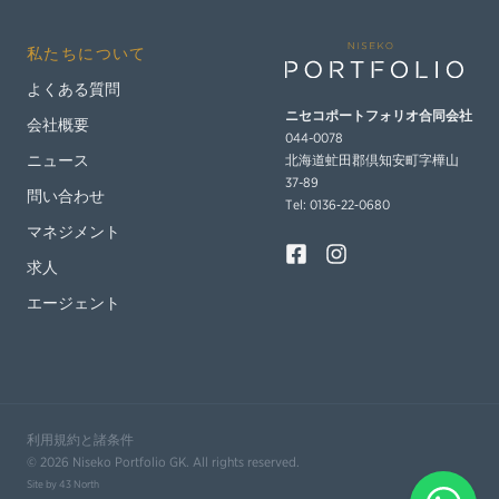
私たちについて
よくある質問
ニセコポートフォリオ
合同会社
会社概要
044-0078
北海道虻田郡倶知安町字樺山
ニュース
37-89
問い合わせ
Tel: 0136‐22‐0680
マネジメント
求人
エージェント
利用規約と諸条件
© 2026 Niseko Portfolio GK. All rights reserved.
Site by
43 North